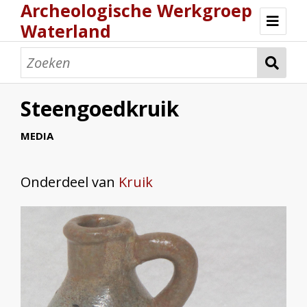
Archeologische Werkgroep
Waterland
Home
Archeologie
Steengoedkruik
Collectie
MEDIA
Activiteiten
Onderdeel van
Kruik
Wie zijn wij?
Determinatiemiddag
Magazines
Reglement
Contact