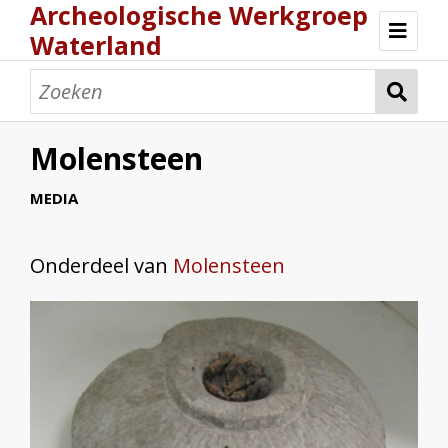
Archeologische Werkgroep
Waterland
Home
Archeologie
Molensteen
Collectie
MEDIA
Activiteiten
Onderdeel van
Molensteen
Wie zijn wij?
Determinatiemiddag
Magazines
Reglement
Contact