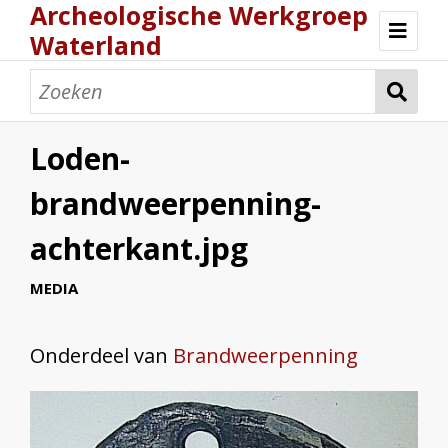
Archeologische Werkgroep
Waterland
Home
Archeologie
Loden-
Collectie
brandweerpenning-
Activiteiten
achterkant.jpg
Wie zijn wij?
Determinatiemiddag
Magazines
Reglement
Contact
MEDIA
Onderdeel van
Brandweerpenning