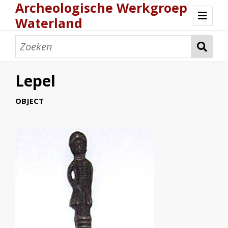
Archeologische Werkgroep
Waterland
Home
Archeologie
Lepel
Collectie
OBJECT
Activiteiten
Wie zijn wij?
Determinatiemiddag
Magazines
Reglement
Contact